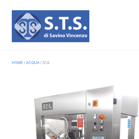
Vai
al
contenuto
HOME
/
ACQUA
/ S1/L