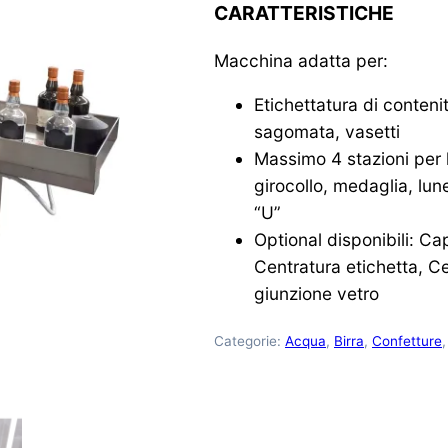
CARATTERISTICHE
Macchina adatta per:
Etichettatura di contenit
sagomata, vasetti
Massimo 4 stazioni per l’
girocollo, medaglia, lunett
“U”
Optional disponibili: Ca
Centratura etichetta, C
giunzione vetro
Categorie:
Acqua
,
Birra
,
Confetture