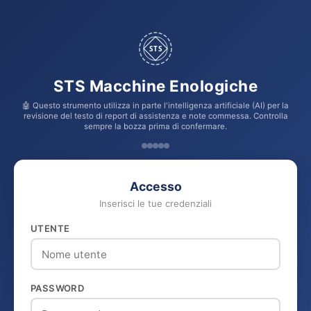
STS
STS Macchine Enologiche
🤖 Questo strumento utilizza in parte l'intelligenza artificiale (AI) per la
revisione del testo di report di assistenza e note commessa. Controlla
sempre la bozza prima di confermare.
Accesso
Inserisci le tue credenziali
UTENTE
PASSWORD