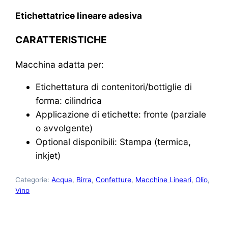
Etichettatrice lineare adesiva
CARATTERISTICHE
Macchina adatta per:
Etichettatura di contenitori/bottiglie di
forma: cilindrica
Applicazione di etichette: fronte (parziale
o avvolgente)
Optional disponibili: Stampa (termica,
inkjet)
Categorie:
Acqua
,
Birra
,
Confetture
,
Macchine Lineari
,
Olio
,
Vino