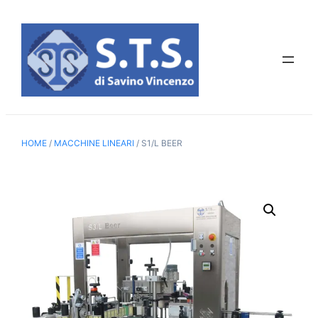
Vai
al
contenuto
HOME
/
MACCHINE LINEARI
/ S1/L BEER