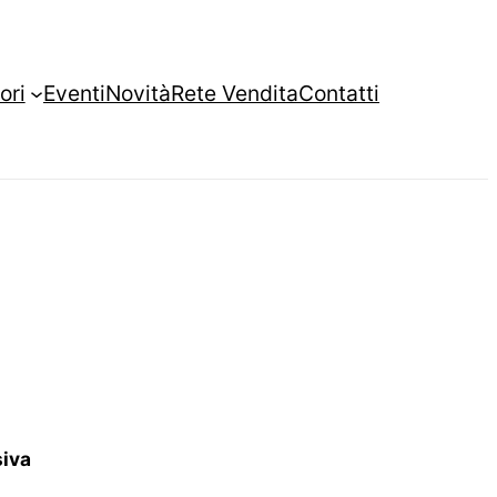
ori
Eventi
Novità
Rete Vendita
Contatti
siva