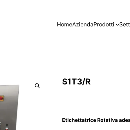
Home
Azienda
Prodotti
Sett
S1T3/R
Etichettatrice Rotativa ade