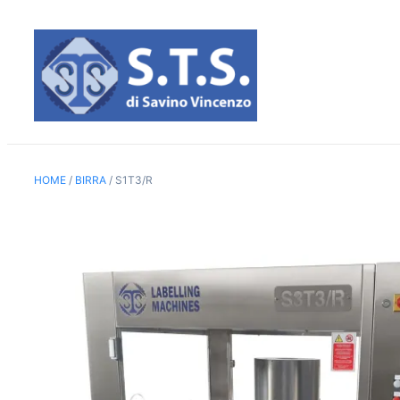
Vai
al
contenuto
HOME
/
BIRRA
/ S1T3/R