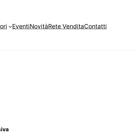
ori
Eventi
Novità
Rete Vendita
Contatti
siva